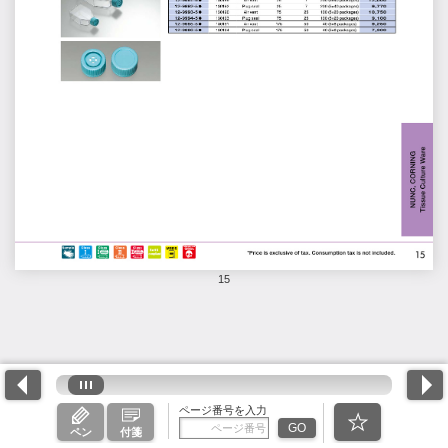
15
ページ番号を入力
GO
ペン
付箋