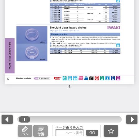
6
ページ番号を入力
GO
ペン
付箋