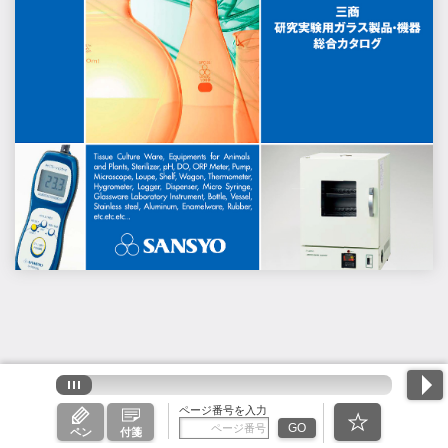
ページ番号を入力
GO
ペン
付箋