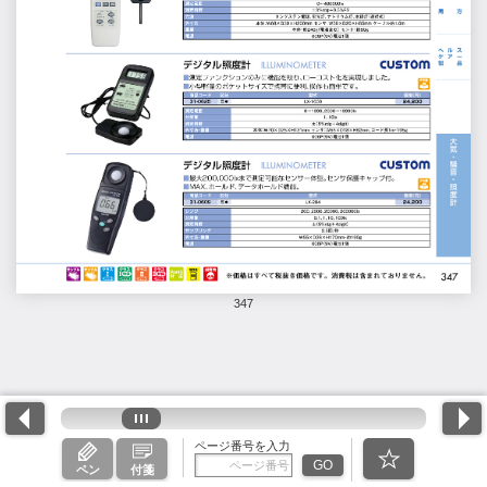
347
ページ番号を入力
GO
ペン
付箋