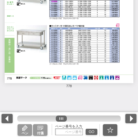
778
ページ番号を入力
GO
ペン
付箋